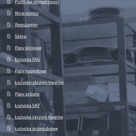
Polityka prywatności
Moje konto
Regulamin
Sklep
Pasy klinowe
Łożyska FAG
Pasy napędowe
Łożysko skrzyni biegów
Pasy zębate
Łożyska SKF
Łożyska skrzyni biegów
Łożyska przegubowe