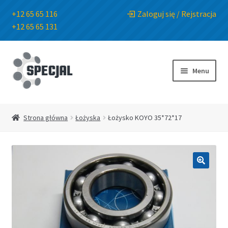
+12 65 65 116
Zaloguj się / Rejstracja
+12 65 65 131
Przejdź
Przejdź
do
do
Menu
nawigacji
treści
Strona główna
Strona główna
Łożyska
Łożysko KOYO 35*72*17
Sklep
O Firmie
🔍
Blog
Kontakt