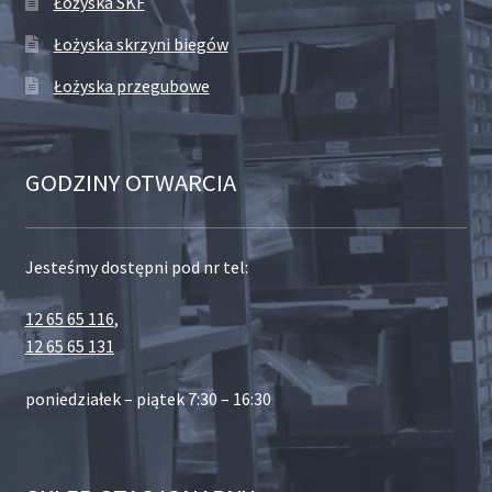
Łożyska SKF
Łożyska skrzyni biegów
Łożyska przegubowe
GODZINY OTWARCIA
Jesteśmy dostępni pod nr tel:
12 65 65 116
,
12 65 65 131
poniedziałek – piątek 7:30 – 16:30