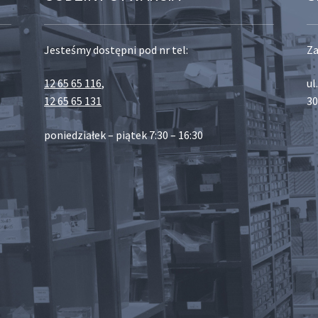
Jesteśmy dostępni pod nr tel:
Za
12 65 65 116
,
ul
12 65 65 131
30
poniedziałek – piątek 7:30 – 16:30