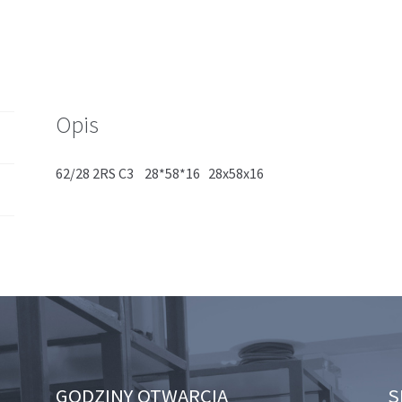
Opis
62/28 2RS C3 28*58*16 28x58x16
GODZINY OTWARCIA
S