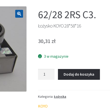
62/28 2RS C3.
🔍
Łożysko KOYO 28*58*16
30,31
zł
3 w magazynie
ilość
Dodaj do koszyka
Łożysko
KOYO
28*58*16
Kategoria:
Łożyska
KOYO