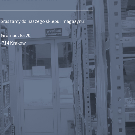
praszamy do naszego sklepu i magazynu:
. Gromadzka 20,
-714 Kraków