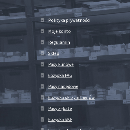
Polityka prywatności
Moje konto
Regulamin
Sklep
Pasy klinowe
Łożyska FAG
Pasy napędowe
Łożysko skrzyni biegów
Pasy zębate
Łożyska SKF