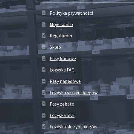
Polityka prywatności
Moje konto
Regulamin
Sklep
Pasy klinowe
Łożyska FAG
Pasy napędowe
Łożysko skrzyni biegów
Pasy zębate
Łożyska SKF
Łożyska skrzyni biegów