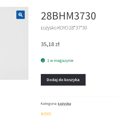
28BHM3730
🔍
Łożysko KOYO 28*37*30
35,18
zł
1 w magazynie
Dodaj do koszyka
Kategoria:
Łożyska
KOYO