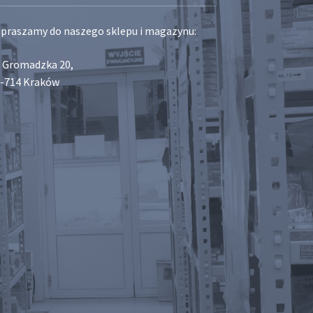
praszamy do naszego sklepu i magazynu:
. Gromadzka 20,
-714 Kraków