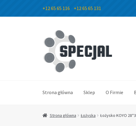
+12 65 65 116
+12 65 65 131
Przejdź
Przejdź
do
do
nawigacji
treści
Strona główna
Sklep
O Firmie
Strona główna
Łożyska
Łożysko KOYO 28*3