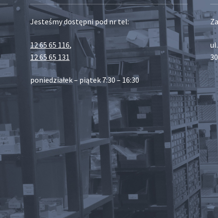
Jesteśmy dostępni pod nr tel:
Za
12 65 65 116
,
ul
12 65 65 131
30
poniedziałek – piątek 7:30 – 16:30