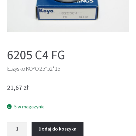
6205 C4 FG
Łożysko KOYO 25*52*15
21,67
zł
5 w magazynie
ilość
Dodaj do koszyka
Łożysko