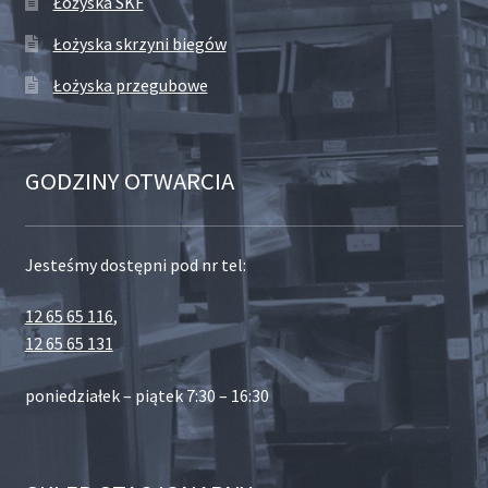
Łożyska SKF
Łożyska skrzyni biegów
Łożyska przegubowe
GODZINY OTWARCIA
Jesteśmy dostępni pod nr tel:
12 65 65 116
,
12 65 65 131
poniedziałek – piątek 7:30 – 16:30