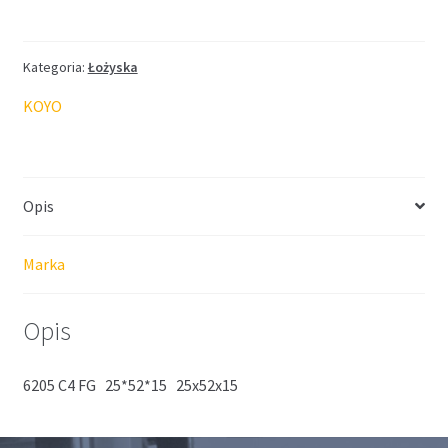
KOYO
25*52*15
Kategoria:
Łożyska
KOYO
Opis
Marka
Opis
6205 C4 FG 25*52*15 25x52x15