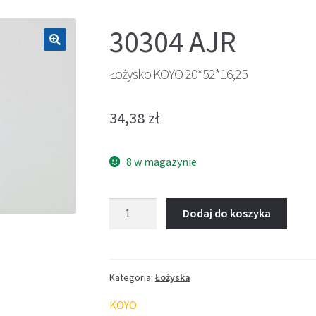
30304 AJR
🔍
Łożysko KOYO 20*52*16,25
34,38
zł
8 w magazynie
ilość
Dodaj do koszyka
Łożysko
KOYO
20*52*16,25
Kategoria:
Łożyska
KOYO