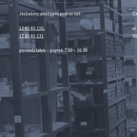
Jesteśmy dostępni pod nr tel:
Za
12 65 65 116
,
ul
12 65 65 131
30
poniedziałek – piątek 7:30 – 16:30