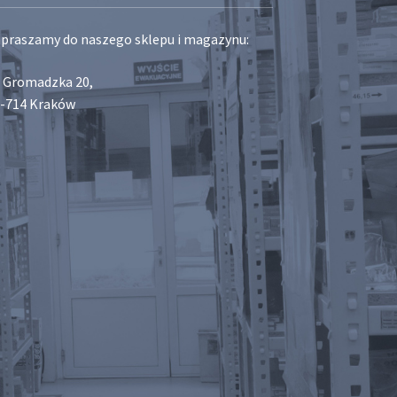
praszamy do naszego sklepu i magazynu:
. Gromadzka 20,
-714 Kraków