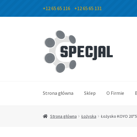
+12 65 65 116
+12 65 65 131
Przejdź
Przejdź
do
do
nawigacji
treści
Strona główna
Sklep
O Firmie
Strona główna
Łożyska
Łożysko KOYO 20*5