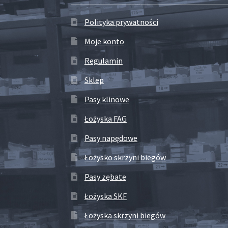
Polityka prywatności
Moje konto
Regulamin
Sklep
Pasy klinowe
Łożyska FAG
Pasy napędowe
Łożysko skrzyni biegów
Pasy zębate
Łożyska SKF
Łożyska skrzyni biegów