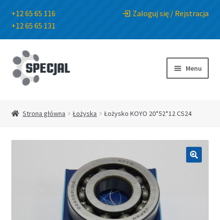
+12 65 65 116
Zaloguj się / Rejstracja
+12 65 65 131
Przejdź
Przejdź
do
do
Menu
nawigacji
treści
Strona główna
Strona główna
Łożyska
Łożysko KOYO 20*52*12 CS24
Sklep
O Firmie
🔍
Blog
Kontakt