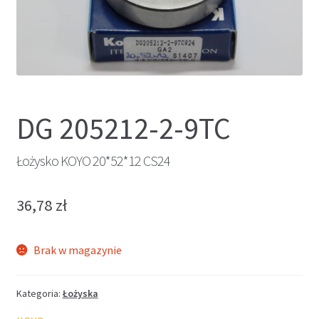
DG 205212-2-9TC
Łożysko KOYO 20*52*12 CS24
36,78
zł
Brak w magazynie
Kategoria:
Łożyska