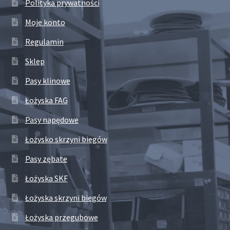
Polityka prywatności
Moje konto
Regulamin
Sklep
Pasy klinowe
Łożyska FAG
Pasy napędowe
Łożysko skrzyni biegów
Pasy zębate
Łożyska SKF
Łożyska skrzyni biegów
Łożyska przegubowe