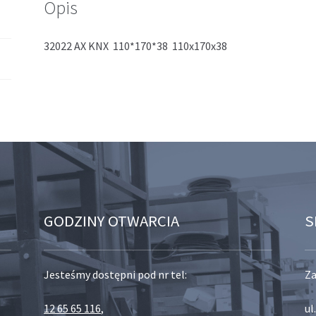
Opis
32022 AX KNX 110*170*38 110x170x38
GODZINY OTWARCIA
S
Jesteśmy dostępni pod nr tel:
Za
12 65 65 116
,
ul