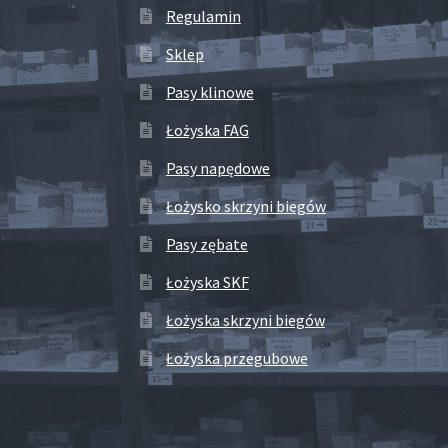
Regulamin
Sklep
Pasy klinowe
Łożyska FAG
Pasy napędowe
Łożysko skrzyni biegów
Pasy zębate
Łożyska SKF
Łożyska skrzyni biegów
Łożyska przegubowe