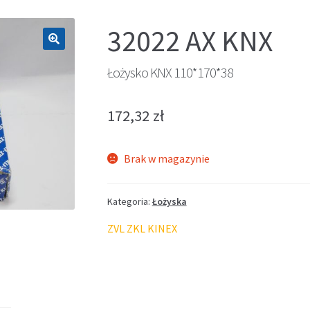
32022 AX KNX
🔍
Łożysko KNX 110*170*38
172,32
zł
Brak w magazynie
Kategoria:
Łożyska
ZVL ZKL KINEX