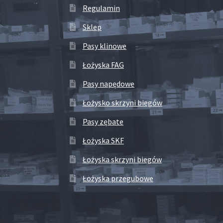
Regulamin
Sklep
Pasy klinowe
Łożyska FAG
Pasy napędowe
Łożysko skrzyni biegów
Pasy zębate
Łożyska SKF
Łożyska skrzyni biegów
Łożyska przegubowe