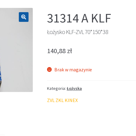
31314 A KLF
🔍
Łożysko KLF-ZVL 70*150*38
140,88
zł
Brak w magazynie
Kategoria:
Łożyska
ZVL ZKL KINEX