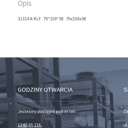
Opis
31314 A KLF 70*150*38 70x150x38
GODZINY OTWARCIA
S
Jesteśmy dostępni pod nr tel:
Za
12 65 65 116
,
ul