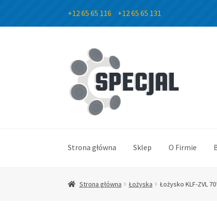
+12 65 65 116
+12 65 65 131
Przejdź
Przejdź
do
do
nawigacji
treści
Strona główna
Sklep
O Firmie
Strona główna
Łożyska
Łożysko KLF-ZVL 70