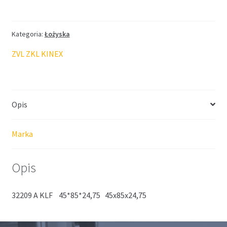
KLF-
ZVL
45*85*24,75
Kategoria:
Łożyska
ZVL ZKL KINEX
Opis
Marka
Opis
32209 A KLF 45*85*24,75 45x85x24,75