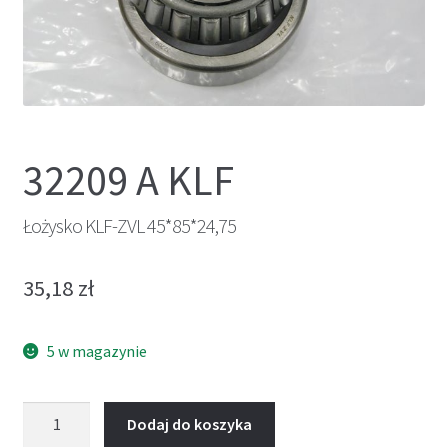
32209 A KLF
Łożysko KLF-ZVL 45*85*24,75
35,18
zł
5 w magazynie
ilość
Dodaj do koszyka
Łożysko