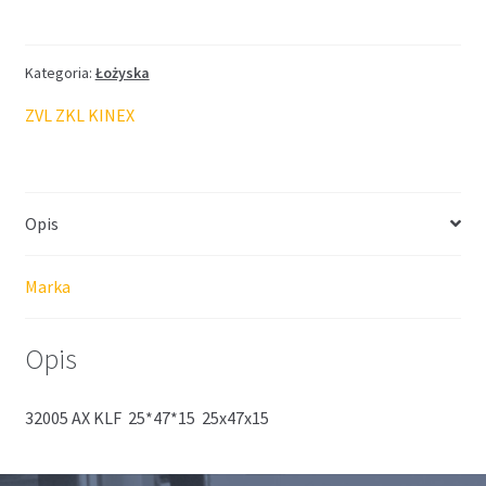
KLF-
ZVL
25*47*15
Kategoria:
Łożyska
ZVL ZKL KINEX
Opis
Marka
Opis
32005 AX KLF 25*47*15 25x47x15