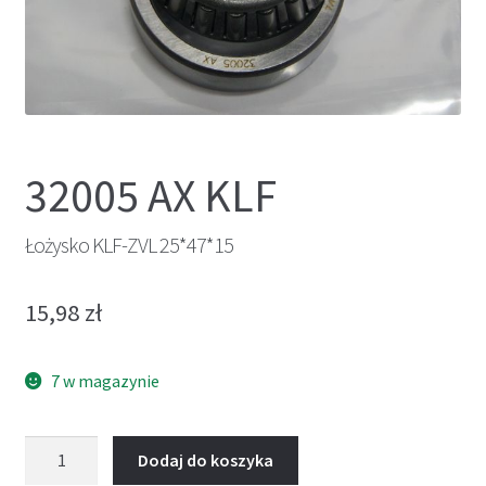
32005 AX KLF
Łożysko KLF-ZVL 25*47*15
15,98
zł
7 w magazynie
ilość
Dodaj do koszyka
Łożysko