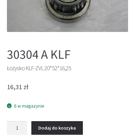
30304 A KLF
Łożysko KLF-ZVL 20*52*16,25
16,31
zł
6 w magazynie
ilość
Dodaj do koszyka
Łożysko