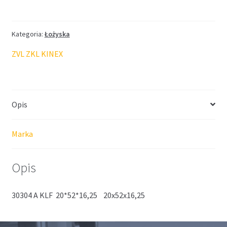
KLF-
ZVL
20*52*16,25
Kategoria:
Łożyska
ZVL ZKL KINEX
Opis
Marka
Opis
30304 A KLF 20*52*16,25 20x52x16,25