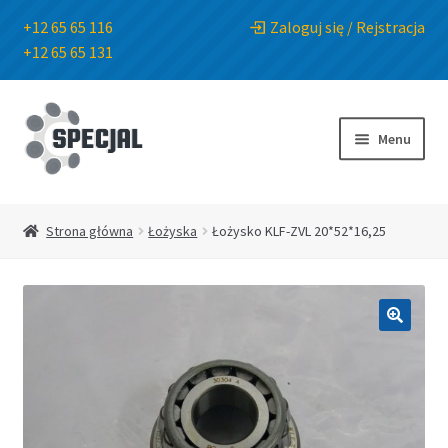
+12 65 65 116
Zaloguj się / Rejstracja
+12 65 65 131
Przejdź
Przejdź
do
do
Menu
nawigacji
treści
Strona główna
Strona główna
Łożyska
Łożysko KLF-ZVL 20*52*16,25
Sklep
O Firmie
🔍
Blog
Kontakt