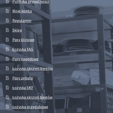
Polityka prywatności
Moje konto
Regulamin
Sklep
Pasy klinowe
Łożyska FAG
Pasy napędowe
Łożysko skrzyni biegów
Pasy zębate
Łożyska SKF
Łożyska skrzyni biegów
Łożyska przegubowe