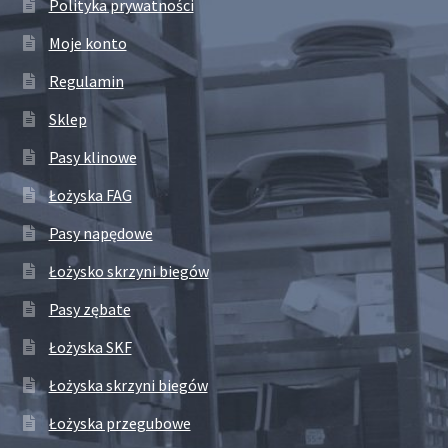
Polityka prywatności
Moje konto
Regulamin
Sklep
Pasy klinowe
Łożyska FAG
Pasy napędowe
Łożysko skrzyni biegów
Pasy zębate
Łożyska SKF
Łożyska skrzyni biegów
Łożyska przegubowe