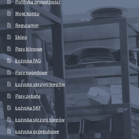
Polityka prywatności
Moje konto
Regulamin
Sklep
Pasy klinowe
Łożyska FAG
Pasy napędowe
Łożysko skrzyni biegów
Pasy zębate
Łożyska SKF
Łożyska skrzyni biegów
Łożyska przegubowe