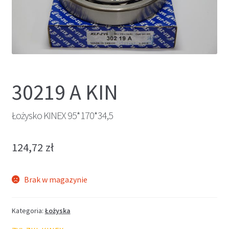
30219 A KIN
Łożysko KINEX 95*170*34,5
124,72
zł
Brak w magazynie
Kategoria:
Łożyska