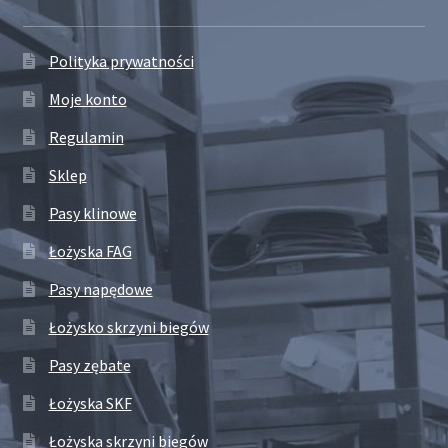
Polityka prywatności
Moje konto
Regulamin
Sklep
Pasy klinowe
Łożyska FAG
Pasy napędowe
Łożysko skrzyni biegów
Pasy zębate
Łożyska SKF
Łożyska skrzyni biegów