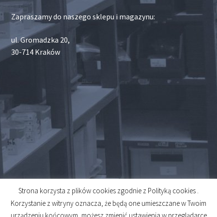
Zapraszamy do naszego sklepu i magazynu:
ul. Gromadzka 20,
30-714 Kraków
Strona korzysta z plików cookies zgodnie z Polityką cookies .
© 2026
Korzystanie z witryny oznacza, że będą one umieszczane w Twoim
Created by
Midero
urządzeniu końcowym, możesz zmienić ustawienia w przeglądarce