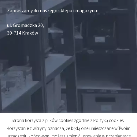
Zapraszamy do naszego sklepu i magazynu:
ul. Gromadzka 20,
30-714 Kraków
Strona korzysta z plików cookies zgodnie z Polityką cookies .
© 2026
Korzystanie z witryny oznacza, że będą one umieszczane w Twoim
Created by
Midero
urządzeniu końcowym, możesz zmienić ustawienia w przeglądarce