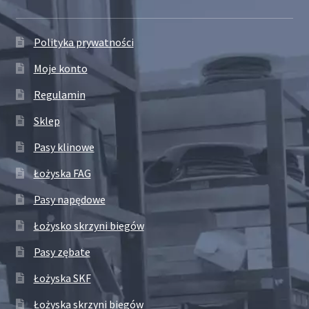
Polityka prywatności
Moje konto
Regulamin
Sklep
Pasy klinowe
Łożyska FAG
Pasy napędowe
Łożysko skrzyni biegów
Pasy zębate
Łożyska SKF
Łożyska skrzyni biegów