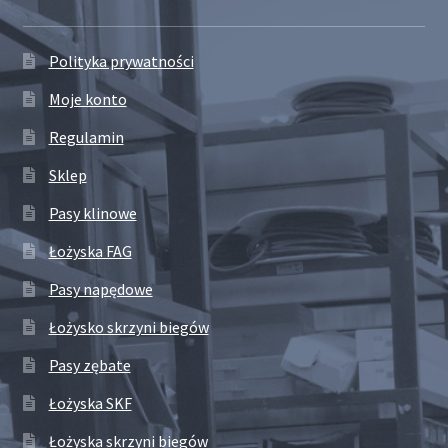
Polityka prywatności
Moje konto
Regulamin
Sklep
Pasy klinowe
Łożyska FAG
Pasy napędowe
Łożysko skrzyni biegów
Pasy zębate
Łożyska SKF
Łożyska skrzyni biegów