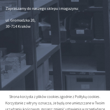
Zapraszamy do naszego sklepu i magazynu:
ul. Gromadzka 20,
30-714 Kraków
Strona korzysta z plików cookies zgodnie z Polityką cookies .
© 2026
Korzystanie z witryny oznacza, że będą one umieszczane w Twoim
Created by
Midero
urządzeniu końcowym, możesz zmienić ustawienia w przeglądarce