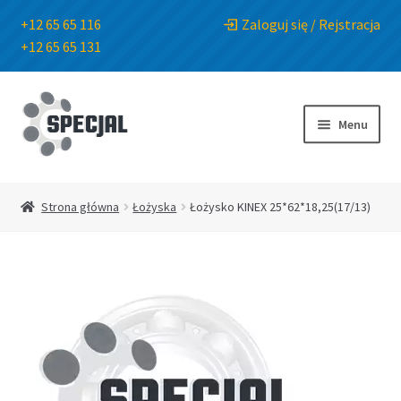
+12 65 65 116
Zaloguj się / Rejstracja
+12 65 65 131
Przejdź
Przejdź
do
do
Menu
nawigacji
treści
Strona główna
Strona główna
Łożyska
Łożysko KINEX 25*62*18,25(17/13)
Sklep
O Firmie
Blog
Kontakt