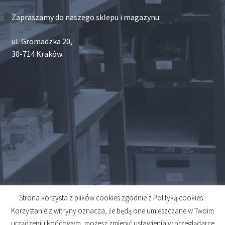
Zapraszamy do naszego sklepu i magazynu:
ul. Gromadzka 20,
30-714 Kraków
Strona korzysta z plików cookies zgodnie z Polityką cookies .
© 2026
Korzystanie z witryny oznacza, że będą one umieszczane w Twoim
Created by
Midero
urządzeniu końcowym, możesz zmienić ustawienia w przeglądarce