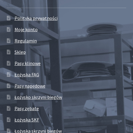
Polityka prywatności
Moje konto
Regulamin
Sklep
Pasy klinowe
Łożyska FAG
Pasy napędowe
Łożysko skrzyni biegów
Pasy zębate
Łożyska SKF
Łożyska skrzyni biegów