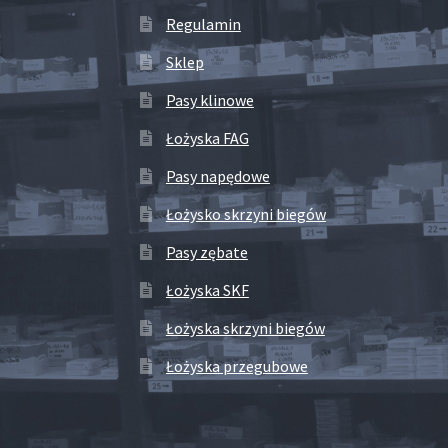
Regulamin
Sklep
Pasy klinowe
Łożyska FAG
Pasy napędowe
Łożysko skrzyni biegów
Pasy zębate
Łożyska SKF
Łożyska skrzyni biegów
Łożyska przegubowe