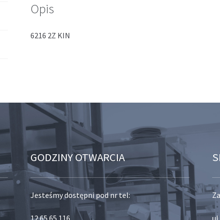
Opis
6216 2Z KIN
GODZINY OTWARCIA
S
Jesteśmy dostępni pod nr tel:
Za
12 65 65 116
,
ul