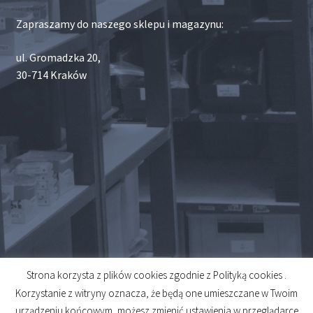
Zapraszamy do naszego sklepu i magazynu:
ul. Gromadzka 20,
30-714 Kraków
Strona korzysta z plików cookies zgodnie z Polityką cookies .
© 2026
Korzystanie z witryny oznacza, że będą one umieszczane w Twoim
Created by
Midero
urządzeniu końcowym, możesz zmienić ustawienia w przeglądarce