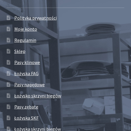
Polityka prywatności
Moje konto
Regulamin
Sklep
Pasy klinowe
Łożyska FAG
Pasy napędowe
Łożysko skrzyni biegów
Pasy zębate
Łożyska SKF
Łożyska skrzyni biegów