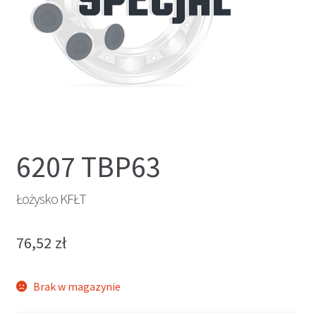
6207 TBP63
Łożysko KFŁT
76,52
zł
Brak w magazynie