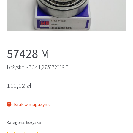
57428 M
Łożysko KBC 41,275*72*19,7
111,12
zł
Brak w magazynie
Kategoria:
Łożyska