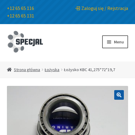
+12 65 65 116
Zaloguj się / Rejstracja
+12 65 65 131
Przejdź
Przejdź
do
do
Menu
nawigacji
treści
Strona główna
Strona główna
Łożyska
Łożysko KBC 41,275*72*19,7
Sklep
O Firmie
🔍
Blog
Kontakt