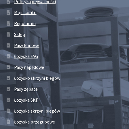
Polityka prywatności
Moje konto
Regulamin
Sklep
Pasy klinowe
Łożyska FAG
Pasy napędowe
Łożysko skrzyni biegów
Pasy zębate
Łożyska SKF
Łożyska skrzyni biegów
Łożyska przegubowe