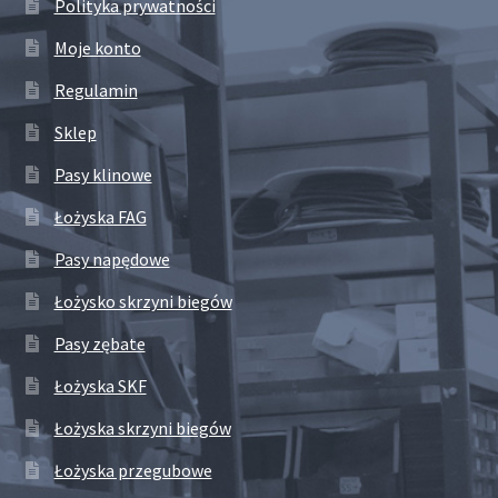
Polityka prywatności
Moje konto
Regulamin
Sklep
Pasy klinowe
Łożyska FAG
Pasy napędowe
Łożysko skrzyni biegów
Pasy zębate
Łożyska SKF
Łożyska skrzyni biegów
Łożyska przegubowe