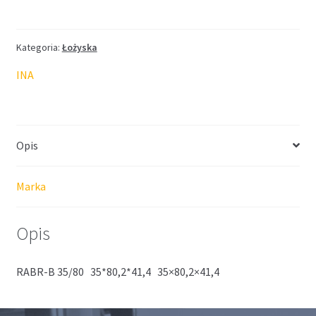
INA
35*80,2*41,4
Kategoria:
Łożyska
INA
Opis
Marka
Opis
RABR-B 35/80 35*80,2*41,4 35×80,2×41,4