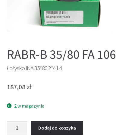
RABR-B 35/80 FA 106
Łożysko INA 35*80,2*41,4
187,08
zł
2 w magazynie
ilość
Dodaj do koszyka
Łożysko