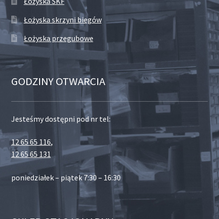
Łożyska SKF
Łożyska skrzyni biegów
Łożyska przegubowe
GODZINY OTWARCIA
Jesteśmy dostępni pod nr tel:
12 65 65 116
,
12 65 65 131
poniedziałek – piątek 7:30 – 16:30