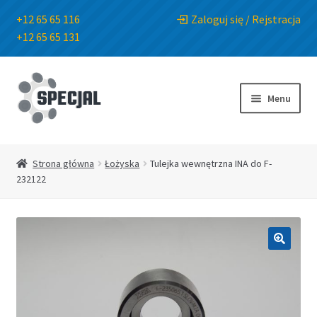
+12 65 65 116
Zaloguj się / Rejstracja
+12 65 65 131
Przejdź
Przejdź
do
do
Menu
nawigacji
treści
Strona główna
Strona główna
Łożyska
Tulejka wewnętrzna INA do F-
232122
Sklep
O Firmie
🔍
Blog
Kontakt