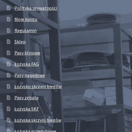
Polityka prywatności
Moje konto
Regulamin
Sklep
Pasy klinowe
Łożyska FAG
Pasy napędowe
Łożysko skrzyni biegów
Pasy zębate
Łożyska SKF
Łożyska skrzyni biegów
Łożyska przegubowe