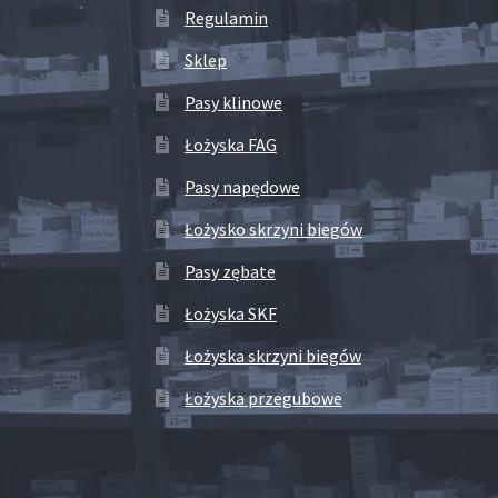
Regulamin
Sklep
Pasy klinowe
Łożyska FAG
Pasy napędowe
Łożysko skrzyni biegów
Pasy zębate
Łożyska SKF
Łożyska skrzyni biegów
Łożyska przegubowe