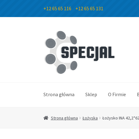
+12 65 65 116
+12 65 65 131
Przejdź
Przejdź
do
do
nawigacji
treści
Strona główna
Sklep
O Firmie
Strona główna
Łożyska
Łożysko INA 42,2*6