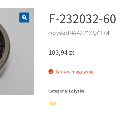
F-232032-60
🔍
Łożysko INA 42,2*62,5*17,4
103,94
zł
Brak w magazynie
Kategoria:
Łożyska
INA