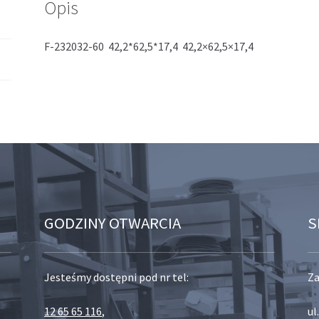
Opis
F-232032-60 42,2*62,5*17,4 42,2×62,5×17,4
GODZINY OTWARCIA
S
Jesteśmy dostępni pod nr tel:
Za
12 65 65 116
,
ul