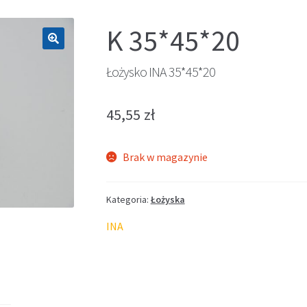
K 35*45*20
🔍
Łożysko INA 35*45*20
45,55
zł
Brak w magazynie
Kategoria:
Łożyska
INA