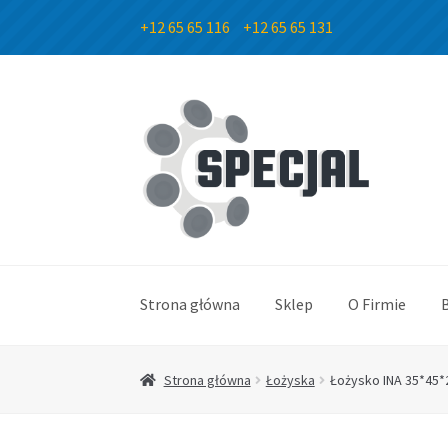
+12 65 65 116
+12 65 65 131
Przejdź
Przejdź
do
do
nawigacji
treści
Strona główna
Sklep
O Firmie
Strona główna
Łożyska
Łożysko INA 35*45*