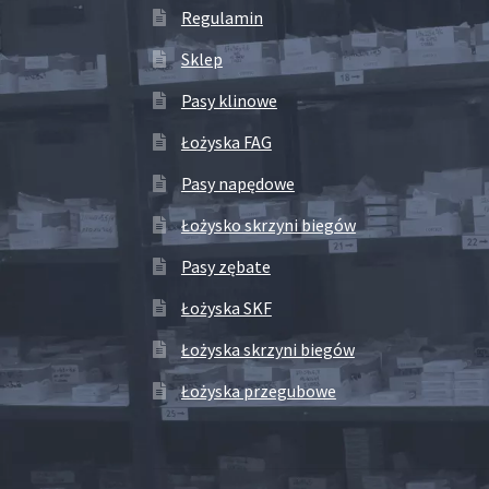
Regulamin
Sklep
Pasy klinowe
Łożyska FAG
Pasy napędowe
Łożysko skrzyni biegów
Pasy zębate
Łożyska SKF
Łożyska skrzyni biegów
Łożyska przegubowe