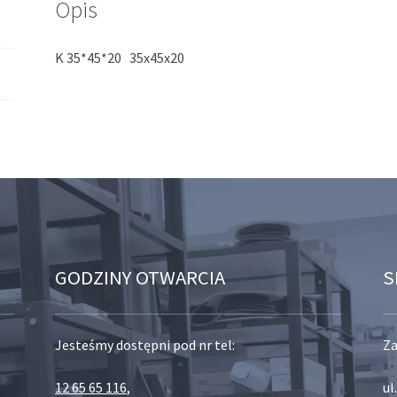
Opis
K 35*45*20 35x45x20
GODZINY OTWARCIA
S
Jesteśmy dostępni pod nr tel:
Za
12 65 65 116
,
ul