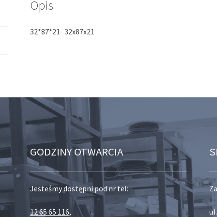
Opis
32*87*21 32x87x21
GODZINY OTWARCIA
S
Jesteśmy dostępni pod nr tel:
Za
12 65 65 116
,
ul