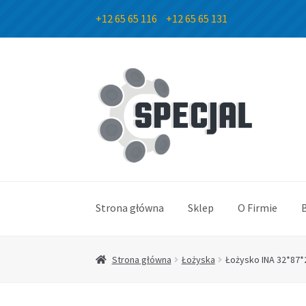
+12 65 65 116
+12 65 65 131
Przejdź
Przejdź
do
do
nawigacji
treści
Strona główna
Sklep
O Firmie
Strona główna
Łożyska
Łożysko INA 32*87*