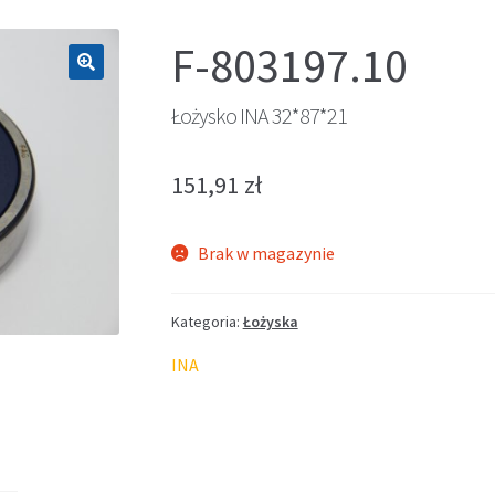
F-803197.10
🔍
Łożysko INA 32*87*21
151,91
zł
Brak w magazynie
Kategoria:
Łożyska
INA