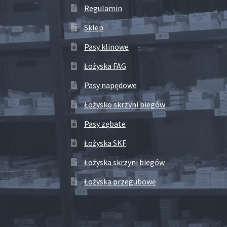
Regulamin
Sklep
Pasy klinowe
Łożyska FAG
Pasy napędowe
Łożysko skrzyni biegów
Pasy zębate
Łożyska SKF
Łożyska skrzyni biegów
Łożyska przegubowe