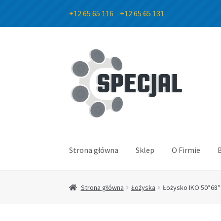
+12 65 65 116
+12 65 65 131
Przejdź
Przejdź
do
do
nawigacji
treści
Strona główna
Sklep
O Firmie
Strona główna
Łożyska
Łożysko IKO 50*68*