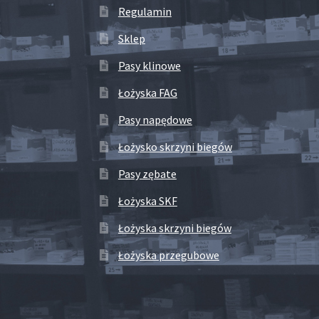
Regulamin
Sklep
Pasy klinowe
Łożyska FAG
Pasy napędowe
Łożysko skrzyni biegów
Pasy zębate
Łożyska SKF
Łożyska skrzyni biegów
Łożyska przegubowe