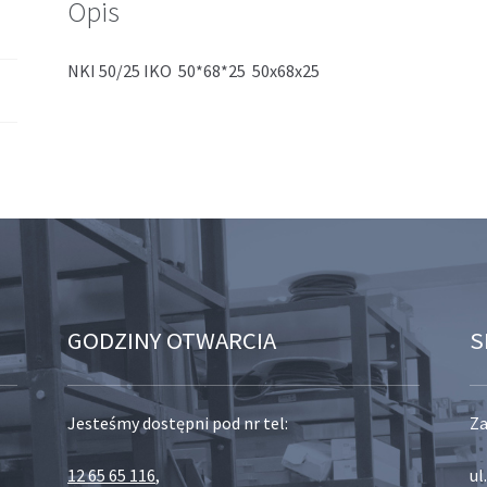
Opis
NKI 50/25 IKO 50*68*25 50x68x25
GODZINY OTWARCIA
S
Jesteśmy dostępni pod nr tel:
Za
12 65 65 116
,
ul