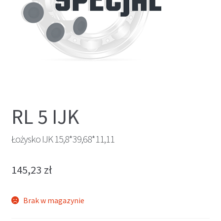
RL 5 IJK
Łożysko IJK 15,8*39,68*11,11
145,23
zł
Brak w magazynie