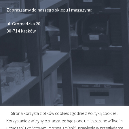
Zapraszamy do naszego sklepu i magazynu:
ul. Gromadzka 20,
30-714 Kraków
Strona korzysta z plików cookies zgodnie z Polityką cookies .
© 2026
Korzystanie z witryny oznacza, że będą one umieszczane w Twoim
Created by
Midero
urządzeniu końcowym, możesz zmienić ustawienia w przeglądarce