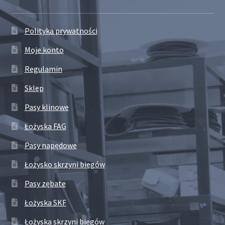
Polityka prywatności
Moje konto
Regulamin
Sklep
Pasy klinowe
Łożyska FAG
Pasy napędowe
Łożysko skrzyni biegów
Pasy zębate
Łożyska SKF
Łożyska skrzyni biegów