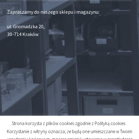
Zapraszamy do naszego sklepu i magazynu:
ul. Gromadzka 20,
30-714 Kraków
Strona korzysta z plików cookies zgodnie z Polityką cookies .
© 2026
Korzystanie z witryny oznacza, że będą one umieszczane w Twoim
Created by
Midero