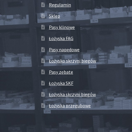
Regulamin
Sklep
Pasy klinowe
Łożyska FAG
Pasy napędowe
Łożysko skrzyni biegów
Pasy zębate
Łożyska SKF
Łożyska skrzyni biegów
Łożyska przegubowe