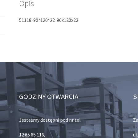
Opis
51118 90*120*22 90x120x22
GODZINY OTWARCIA
S
Jesteśmy dostępni pod nr tel:
Za
12 65 65 116
,
ul