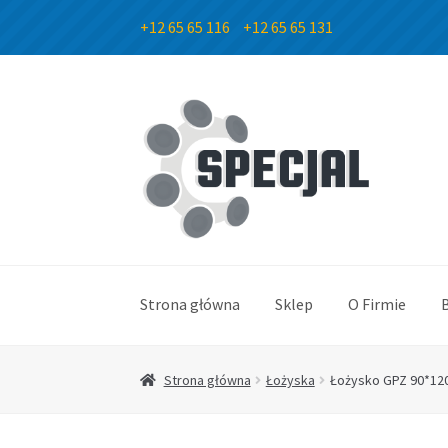
+12 65 65 116
+12 65 65 131
Przejdź
Przejdź
do
do
nawigacji
treści
Strona główna
Sklep
O Firmie
Strona główna
Łożyska
Łożysko GPZ 90*12