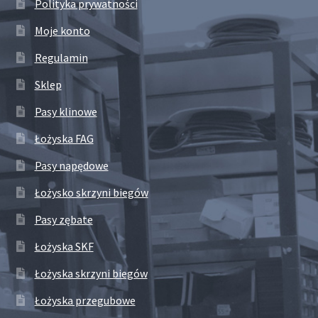
Polityka prywatności
Moje konto
Regulamin
Sklep
Pasy klinowe
Łożyska FAG
Pasy napędowe
Łożysko skrzyni biegów
Pasy zębate
Łożyska SKF
Łożyska skrzyni biegów
Łożyska przegubowe