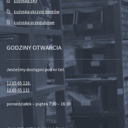
Łożyska SKF
Łożyska skrzyni biegów
Łożyska przegubowe
GODZINY OTWARCIA
Jesteśmy dostępni pod nr tel:
12 65 65 116
,
12 65 65 131
poniedziałek – piątek 7:30 – 16:30