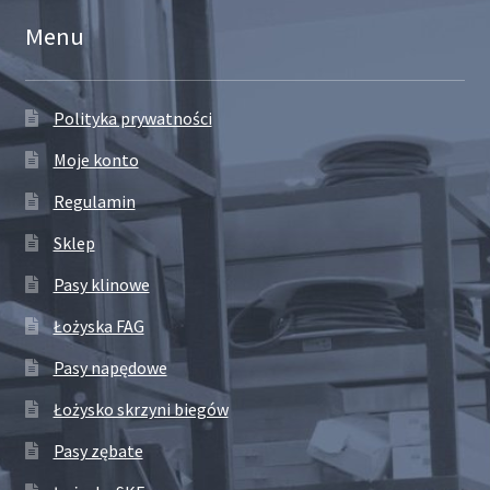
Menu
Polityka prywatności
Moje konto
Regulamin
Sklep
Pasy klinowe
Łożyska FAG
Pasy napędowe
Łożysko skrzyni biegów
Pasy zębate