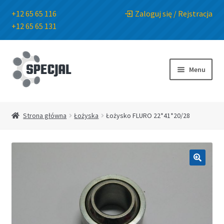
+12 65 65 116
Zaloguj się / Rejstracja
+12 65 65 131
Przejdź
Przejdź
do
do
Menu
nawigacji
treści
Strona główna
Strona główna
Łożyska
Łożysko FLURO 22*41*20/28
Sklep
O Firmie
🔍
Blog
Kontakt