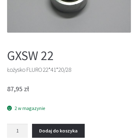
GXSW 22
Łożysko FLURO 22*41*20/28
87,95
zł
2 w magazynie
ilość
Dodaj do koszyka
Łożysko