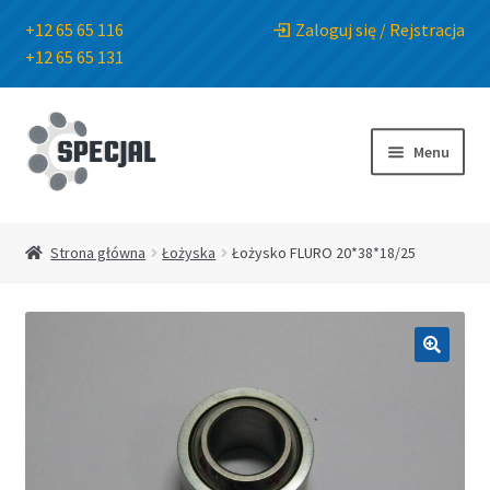
+12 65 65 116
Zaloguj się / Rejstracja
+12 65 65 131
Przejdź
Przejdź
do
do
Menu
nawigacji
treści
Strona główna
Strona główna
Łożyska
Łożysko FLURO 20*38*18/25
Sklep
O Firmie
🔍
Blog
Kontakt