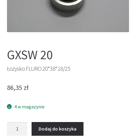
GXSW 20
Łożysko FLURO 20*38*18/25
86,35
zł
4 w magazynie
ilość
Dodaj do koszyka
Łożysko