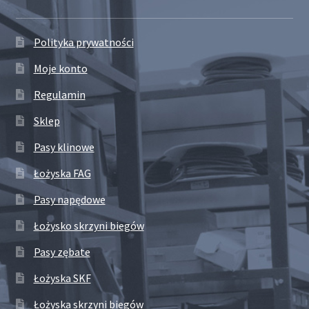
Polityka prywatności
Moje konto
Regulamin
Sklep
Pasy klinowe
Łożyska FAG
Pasy napędowe
Łożysko skrzyni biegów
Pasy zębate
Łożyska SKF
Łożyska skrzyni biegów