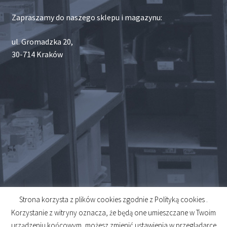
Zapraszamy do naszego sklepu i magazynu:
ul. Gromadzka 20,
30-714 Kraków
Strona korzysta z plików cookies zgodnie z Polityką cookies .
© 2026
Korzystanie z witryny oznacza, że będą one umieszczane w Twoim
Created by
Midero
urządzeniu końcowym, możesz zmienić ustawienia w przeglądarce