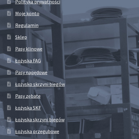
Polityka prywatności
Moje konto
Regulamin
Sklep
Pasy klinowe
Łożyska FAG
Pasy napędowe
Łożysko skrzyni biegów
Pasy zębate
Łożyska SKF
Łożyska skrzyni biegów
Łożyska przegubowe