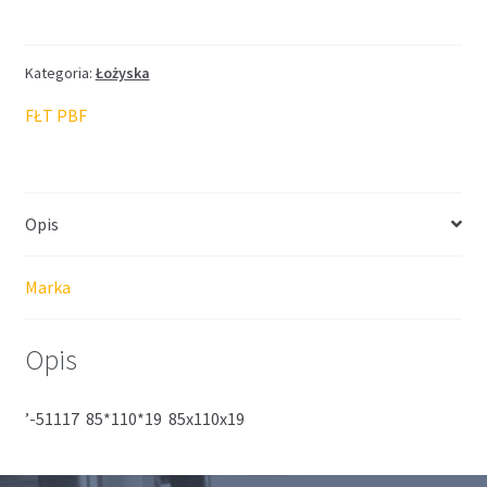
FŁT
85*110*19
Kategoria:
Łożyska
FŁT PBF
Opis
Marka
Opis
’-51117 85*110*19 85x110x19