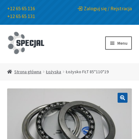
+12 65 65 116
Zaloguj się / Rejstracja
+12 65 65 131
Przejdź
Przejdź
do
do
Menu
nawigacji
treści
Strona główna
Strona główna
Łożyska
Łożysko FŁT 85*110*19
Sklep
O Firmie
🔍
Blog
Kontakt