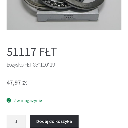
51117 FŁT
Łożysko FŁT 85*110*19
47,97
zł
2 w magazynie
ilość
Dodaj do koszyka
Łożysko