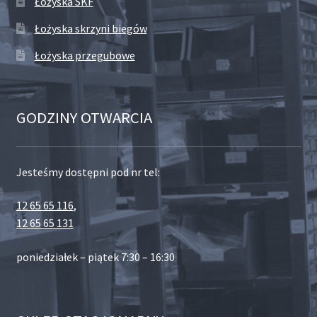
Łożyska SKF
Łożyska skrzyni biegów
Łożyska przegubowe
GODZINY OTWARCIA
Jesteśmy dostępni pod nr tel:
12 65 65 116
,
12 65 65 131
poniedziałek – piątek 7:30 – 16:30