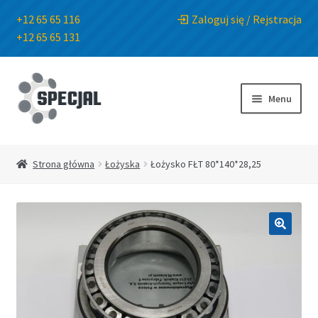
+12 65 65 116
Zaloguj się / Rejstracja
+12 65 65 131
Przejdź
Przejdź
do
do
Menu
nawigacji
treści
Strona główna
Strona główna
Łożyska
Łożysko FŁT 80*140*28,25
Sklep
O Firmie
🔍
Blog
Kontakt