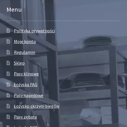
Menu
Polityka prywatności
Moje konto
Regulamin
Sklep
Pasy klinowe
Łożyska FAG
Pasy napędowe
Łożysko skrzyni biegów
Pasy zębate