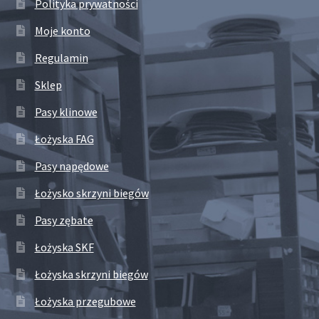
Polityka prywatności
Moje konto
Regulamin
Sklep
Pasy klinowe
Łożyska FAG
Pasy napędowe
Łożysko skrzyni biegów
Pasy zębate
Łożyska SKF
Łożyska skrzyni biegów
Łożyska przegubowe