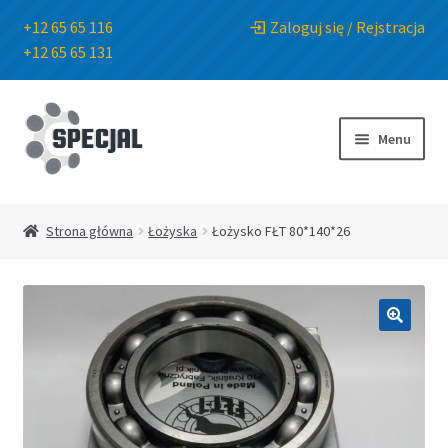
+12 65 65 116
Zaloguj się / Rejstracja
+12 65 65 131
Przejdź
Przejdź
do
do
Menu
nawigacji
treści
Strona główna
Strona główna
Łożyska
Łożysko FŁT 80*140*26
Sklep
O Firmie
🔍
Blog
Kontakt