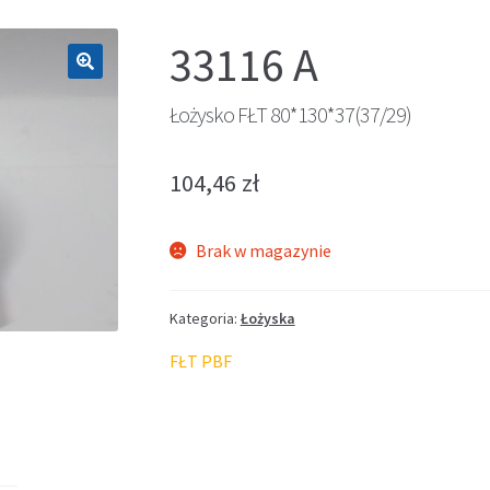
33116 A
🔍
Łożysko FŁT 80*130*37(37/29)
104,46
zł
Brak w magazynie
Kategoria:
Łożyska
FŁT PBF