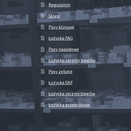
Regulamin
Sklep
Pasy klinowe
Łożyska FAG
Pasy napędowe
Łożysko skrzyni biegów
Pasy zębate
Łożyska SKF
Łożyska skrzyni biegów
Łożyska przegubowe