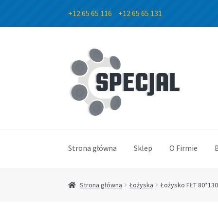
+12 65 65 116
+12 65 65 131
Przejdź
Przejdź
do
do
nawigacji
treści
Strona główna
Sklep
O Firmie
Strona główna
Łożyska
Łożysko FŁT 80*130