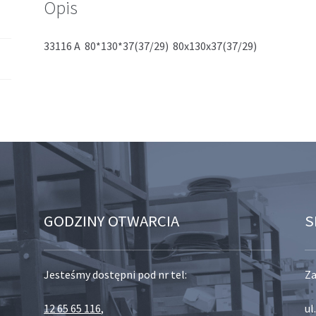
Opis
33116 A 80*130*37(37/29) 80x130x37(37/29)
GODZINY OTWARCIA
S
Jesteśmy dostępni pod nr tel:
Za
12 65 65 116
,
ul