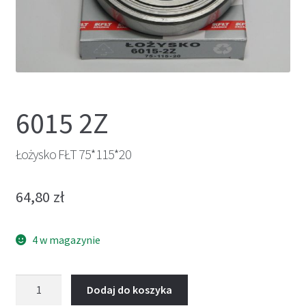
6015 2Z
Łożysko FŁT 75*115*20
64,80
zł
4 w magazynie
ilość
Dodaj do koszyka
Łożysko