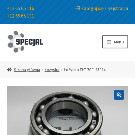
+12 65 65 116
Zaloguj się / Rejstracja
+12 65 65 131
Przejdź
Przejdź
do
do
Menu
nawigacji
treści
Strona główna
Strona główna
Łożyska
Łożysko FŁT 70*125*24
Sklep
O Firmie
🔍
Blog
Kontakt