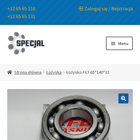
+12 65 65 116
Zaloguj się / Rejstracja
+12 65 65 131
Przejdź
Przejdź
do
do
Menu
nawigacji
treści
Strona główna
Strona główna
Łożyska
Łożysko FŁT 65*140*33
Sklep
O Firmie
🔍
Blog
Kontakt