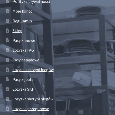
Polityka prywatności
Moje konto
Regulamin
Sklep
Pasy klinowe
Łożyska FAG
Pasy napędowe
Łożysko skrzyni biegów
Pasy zębate
Łożyska SKF
Łożyska skrzyni biegów
Łożyska przegubowe