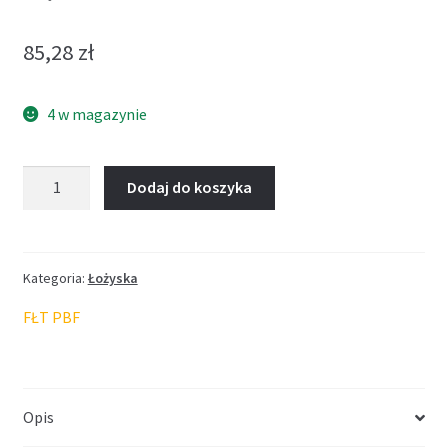
85,28
zł
4 w magazynie
ilość
Dodaj do koszyka
Łożysko
FŁT
65*120*32,75
Kategoria:
Łożyska
FŁT PBF
Opis