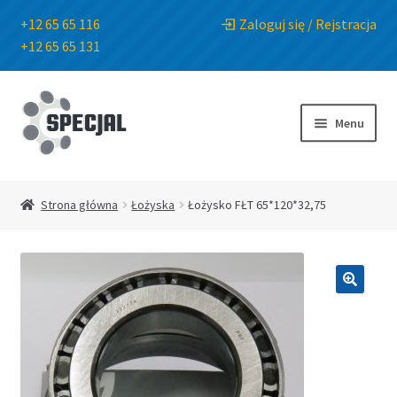
+12 65 65 116
Zaloguj się / Rejstracja
+12 65 65 131
Przejdź
Przejdź
do
do
Menu
nawigacji
treści
Strona główna
Strona główna
Łożyska
Łożysko FŁT 65*120*32,75
Sklep
O Firmie
🔍
Blog
Kontakt