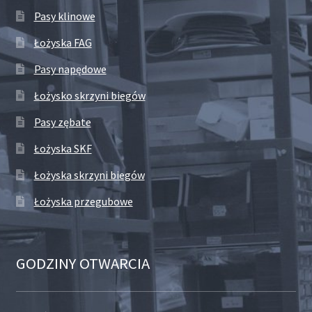
Pasy klinowe
Łożyska FAG
Pasy napędowe
Łożysko skrzyni biegów
Pasy zębate
Łożyska SKF
Łożyska skrzyni biegów
Łożyska przegubowe
GODZINY OTWARCIA