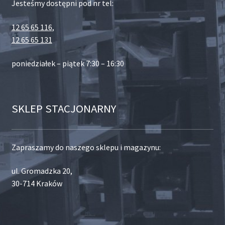
Jesteśmy dostępni pod nr tel:
12 65 65 116
,
12 65 65 131
poniedziałek – piątek 7:30 – 16:30
SKLEP STACJONARNY
Zapraszamy do naszego sklepu i magazynu:
ul. Gromadzka 20,
30-714 Kraków