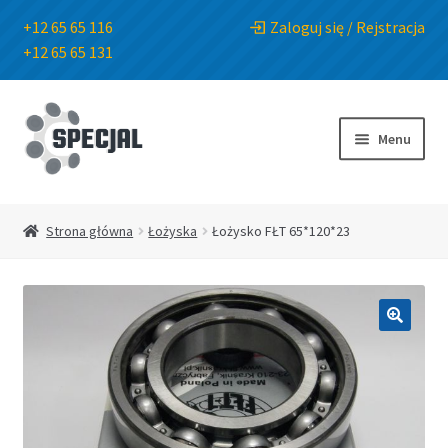
+12 65 65 116
Zaloguj się / Rejstracja
+12 65 65 131
Przejdź
Przejdź
do
do
Menu
nawigacji
treści
Strona główna
Strona główna
Łożyska
Łożysko FŁT 65*120*23
Sklep
O Firmie
🔍
Blog
Kontakt