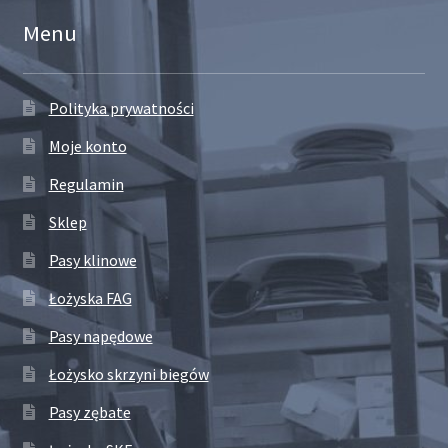
Menu
Polityka prywatności
Moje konto
Regulamin
Sklep
Pasy klinowe
Łożyska FAG
Pasy napędowe
Łożysko skrzyni biegów
Pasy zębate