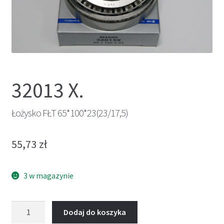
32013 X.
Łożysko FŁT 65*100*23(23/17,5)
55,73
zł
3 w magazynie
ilość
Dodaj do koszyka
Łożysko