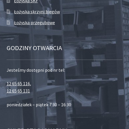
Łożyska SKF
Łożyska skrzyni biegów
Łożyska przegubowe
GODZINY OTWARCIA
Jesteśmy dostępni pod nr tel:
12 65 65 116
,
12 65 65 131
poniedziałek – piątek 7:30 – 16:30