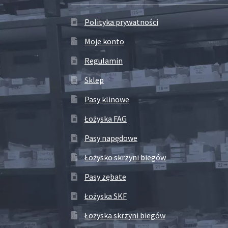
Polityka prywatności
Moje konto
Regulamin
Sklep
Pasy klinowe
Łożyska FAG
Pasy napędowe
Łożysko skrzyni biegów
Pasy zębate
Łożyska SKF
Łożyska skrzyni biegów