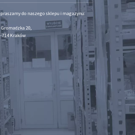
praszamy do naszego sklepu i magazynu:
. Gromadzka 20,
-714 Kraków