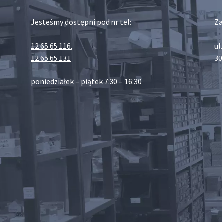
Jesteśmy dostępni pod nr tel:
Za
12 65 65 116
,
ul
12 65 65 131
30
poniedziałek – piątek 7:30 – 16:30