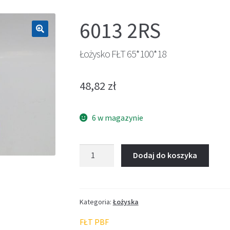
6013 2RS
🔍
Łożysko FŁT 65*100*18
48,82
zł
6 w magazynie
ilość
Dodaj do koszyka
Łożysko
FŁT
65*100*18
Kategoria:
Łożyska
FŁT PBF