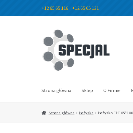
+12 65 65 116
+12 65 65 131
Przejdź
Przejdź
do
do
nawigacji
treści
Strona główna
Sklep
O Firmie
Strona główna
Łożyska
Łożysko FŁT 65*10