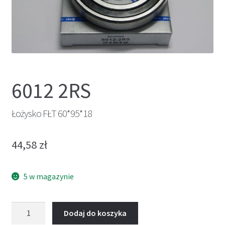
6012 2RS
Łożysko FŁT 60*95*18
44,58
zł
5 w magazynie
ilość
Dodaj do koszyka
Łożysko