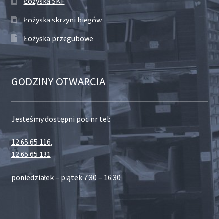
Łożyska SKF
Łożyska skrzyni biegów
Łożyska przegubowe
GODZINY OTWARCIA
Jesteśmy dostępni pod nr tel:
12 65 65 116
,
12 65 65 131
poniedziałek – piątek 7:30 – 16:30