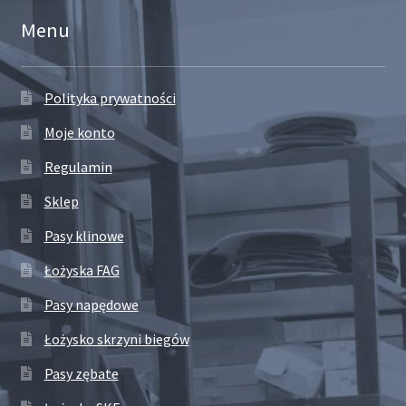
Menu
Polityka prywatności
Moje konto
Regulamin
Sklep
Pasy klinowe
Łożyska FAG
Pasy napędowe
Łożysko skrzyni biegów
Pasy zębate